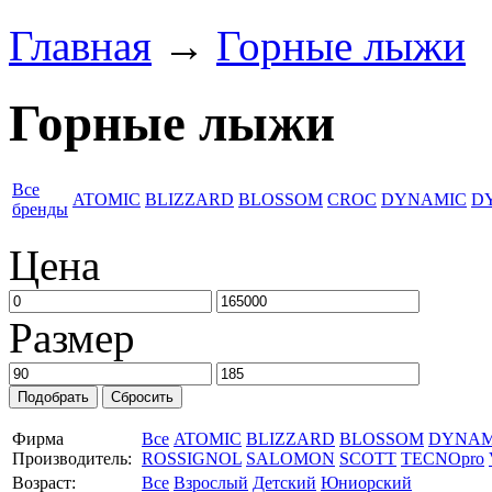
Главная
→
Горные лыжи
Горные лыжи
Все
ATOMIC
BLIZZARD
BLOSSOM
CROC
DYNAMIC
D
бренды
Цена
Размер
Фирма
Все
ATOMIC
BLIZZARD
BLOSSOM
DYNAM
Производитель:
ROSSIGNOL
SALOMON
SCOTT
TECNOpro
Возраст:
Все
Взрослый
Детский
Юниорский