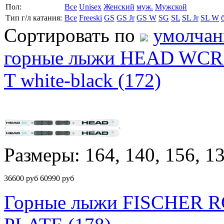
Пол:
Все
Unisex
Женский
муж.
Мужской
Тип г/л катания:
Все
Freeski
GS
GS Jr
GS W
SG
SL
SL Jr
SL W
Сортировать по
умолча
горные лыжи HEAD WCR 
T white-black (172)
Размеры: 164, 140, 156, 13
36600
руб
60990 руб
Горные лыжи FISCHER 