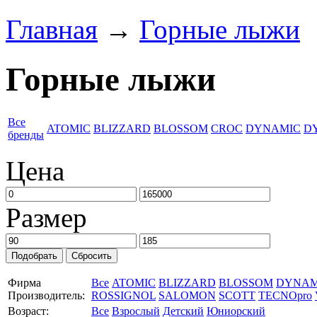
Главная
→
Горные лыжи
Горные лыжи
Все
ATOMIC
BLIZZARD
BLOSSOM
CROC
DYNAMIC
D
бренды
Цена
Размер
Фирма
Все
ATOMIC
BLIZZARD
BLOSSOM
DYNAM
Производитель:
ROSSIGNOL
SALOMON
SCOTT
TECNOpro
Возраст:
Все
Взрослый
Детский
Юниорский