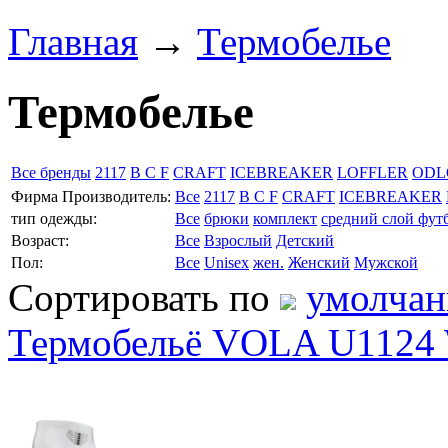
Главная
→
Термобелье
Термобелье
Все бренды
2117
B C F
CRAFT
ICEBREAKER
LOFFLER
ODL
Фирма Производитель:
Все
2117
B C F
CRAFT
ICEBREAKER
тип одежды:
Все
брюки
комплект
средний слой
фут
Возраст:
Все
Взрослый
Детский
Пол:
Все
Unisex
жен.
Женский
Мужской
Сортировать по
умолча
Термобельё VOLA U1124 W