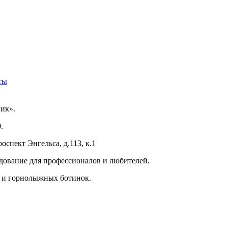
ты
ик».
.
оспект Энгельса, д.113, к.1
ование для профессионалов и любителей.
 и горнолыжных ботинок.