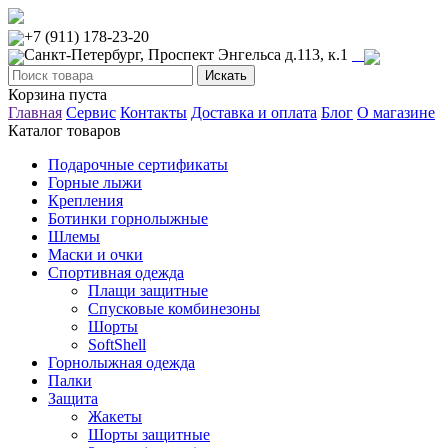
+7 (911) 178-23-20
Санкт-Петербург, Проспект Энгельса д.113, к.1
Корзина пуста
Главная
Сервис
Контакты
Доставка и оплата
Блог
О магазине
Каталог товаров
Подарочные сертификаты
Горные лыжи
Крепления
Ботинки горнолыжные
Шлемы
Маски и очки
Спортивная одежда
Плащи защитные
Спусковые комбинезоны
Шорты
SoftShell
Горнолыжная одежда
Палки
Защита
Жакеты
Шорты защитные