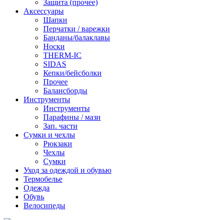
Защита (прочее)
Аксессуары
Шапки
Перчатки / варежки
Банданы/балаклавы
Носки
THERM-IC
SIDAS
Кепки/бейсболки
Прочее
Балансборды
Инструменты
Инструменты
Парафины / мази
Зап. части
Сумки и чехлы
Рюкзаки
Чехлы
Сумки
Уход за одеждой и обувью
Термобелье
Одежда
Обувь
Велосипеды