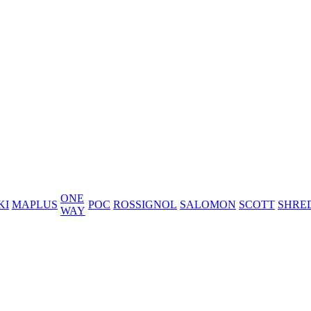
ONE
KI
MAPLUS
POC
ROSSIGNOL
SALOMON
SCOTT
SHRE
WAY