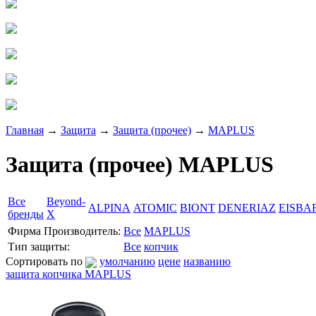
Главная
→
Защита
→
Защита (прочее)
→
MAPLUS
Защита (прочее) MAPLUS
Все
Beyond-
ALPINA
ATOMIC
BIONT
DENERIAZ
EISBA
бренды
X
Фирма Производитель:
Все
MAPLUS
Тип защиты:
Все
копчик
Сортировать по
умолчанию
цене
названию
защита копчика MAPLUS