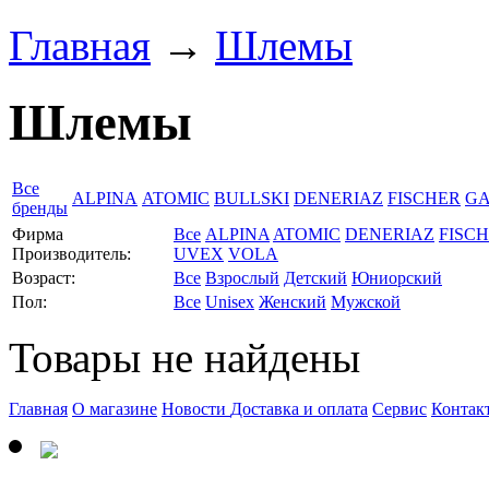
Главная
→
Шлемы
Шлемы
Все
ALPINA
ATOMIC
BULLSKI
DENERIAZ
FISCHER
GA
бренды
Фирма
Все
ALPINA
ATOMIC
DENERIAZ
FISC
Производитель:
UVEX
VOLA
Возраст:
Все
Взрослый
Детский
Юниорский
Пол:
Все
Unisex
Женский
Мужской
Товары не найдены
Главная
О магазине
Новости
Доставка и оплата
Сервис
Контак