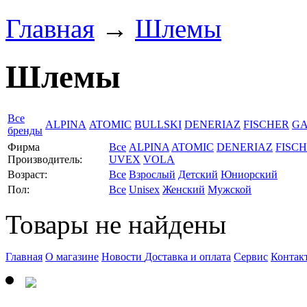
Главная
→
Шлемы
Шлемы
Все
ALPINA
ATOMIC
BULLSKI
DENERIAZ
FISCHER
GA
бренды
Фирма
Все
ALPINA
ATOMIC
DENERIAZ
FISC
Производитель:
UVEX
VOLA
Возраст:
Все
Взрослый
Детский
Юниорский
Пол:
Все
Unisex
Женский
Мужской
Товары не найдены
Главная
О магазине
Новости
Доставка и оплата
Сервис
Контак