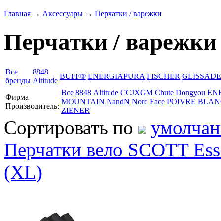
Главная
→
Аксессуары
→
Перчатки / варежки
Перчатки / варежки
Все
8848
BUFF®
ENERGIAPURA
FISCHER
GLISSADE
бренды
Altitude
Все
8848 Altitude
CCJXGM
Chute
Dongyou
EN
Фирма
MOUNTAIN
NandN
Nord Face
POIVRE BLAN
Производитель:
ZIENER
Сортировать по
умолча
Перчатки вело SCOTT Essen
(XL)