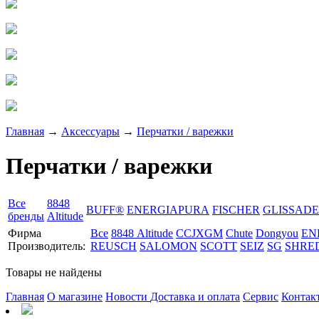
Главная
→
Аксессуары
→
Перчатки / варежки
Перчатки / варежки
Все
8848
BUFF®
ENERGIAPURA
FISCHER
GLISSADE
бренды
Altitude
Фирма
Все
8848 Altitude
CCJXGM
Chute
Dongyou
EN
Производитель:
REUSCH
SALOMON
SCOTT
SEIZ
SG
SHRE
Товары не найдены
Главная
О магазине
Новости
Доставка и оплата
Сервис
Контак