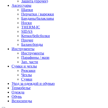
Защита (прочее)
Аксессуары
Шапки
Перчатки / варежки
Банданы/балаклавы
Носки
THERM-IC
SIDAS
Кепки/бейсболки
Прочее
Балансборды
Инструменты
Инструменты
Парафины / мази
Зап. части
Сумки и чехлы
Рюкзаки
Чехлы
Сумки
Уход за одеждой и обувью
Термобелье
Одежда
Обувь
Велосипеды