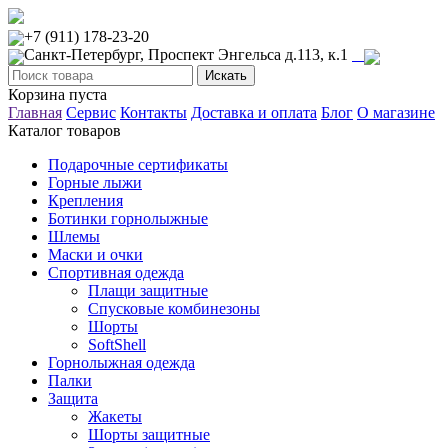
+7 (911) 178-23-20
Санкт-Петербург, Проспект Энгельса д.113, к.1
Корзина пуста
Главная
Сервис
Контакты
Доставка и оплата
Блог
О магазине
Каталог товаров
Подарочные сертификаты
Горные лыжи
Крепления
Ботинки горнолыжные
Шлемы
Маски и очки
Спортивная одежда
Плащи защитные
Спусковые комбинезоны
Шорты
SoftShell
Горнолыжная одежда
Палки
Защита
Жакеты
Шорты защитные