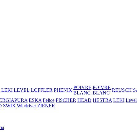
POIVRE
POIVRE
LEKI
LEVEL
LOFFLER
PHENIX
REUSCH
S
BLANC
BLANC
ERGIAPURA
ESKA
Felice
FISCHER
HEAD
HESTRA
LEKI
Level
D
SWIX
Windriver
ZIENER
ты