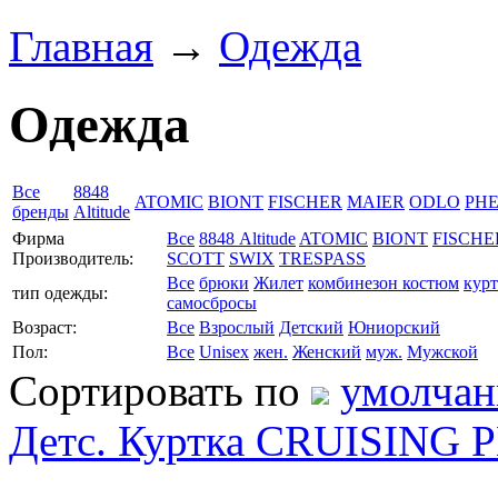
Главная
→
Одежда
Одежда
Все
8848
ATOMIC
BIONT
FISCHER
MAIER
ODLO
PHE
бренды
Altitude
Фирма
Все
8848 Altitude
ATOMIC
BIONT
FISCHE
Производитель:
SCOTT
SWIX
TRESPASS
Все
брюки
Жилет
комбинезон
костюм
курт
тип одежды:
самосбросы
Возраст:
Все
Взрослый
Детский
Юниорский
Пол:
Все
Unisex
жен.
Женский
муж.
Мужской
Сортировать по
умолча
Детс. Куртка CRUISING