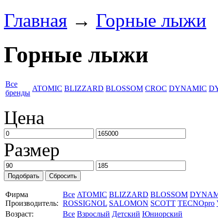
Главная
→
Горные лыжи
Горные лыжи
Все
ATOMIC
BLIZZARD
BLOSSOM
CROC
DYNAMIC
D
бренды
Цена
Размер
Фирма
Все
ATOMIC
BLIZZARD
BLOSSOM
DYNAM
Производитель:
ROSSIGNOL
SALOMON
SCOTT
TECNOpro
Возраст:
Все
Взрослый
Детский
Юниорский