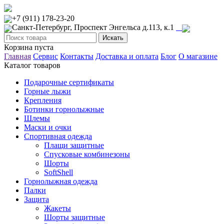
+7 (911) 178-23-20
Санкт-Петербург, Проспект Энгельса д.113, к.1
Корзина пуста
Главная
Сервис
Контакты
Доставка и оплата
Блог
О магазине
Каталог товаров
Подарочные сертификаты
Горные лыжи
Крепления
Ботинки горнолыжные
Шлемы
Маски и очки
Спортивная одежда
Плащи защитные
Спусковые комбинезоны
Шорты
SoftShell
Горнолыжная одежда
Палки
Защита
Жакеты
Шорты защитные