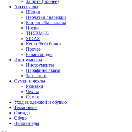
Защита (прочее)
Аксессуары
Шапки
Перчатки / варежки
Банданы/балаклавы
Носки
THERM-IC
SIDAS
Кепки/бейсболки
Прочее
Балансборды
Инструменты
Инструменты
Парафины / мази
Зап. части
Сумки и чехлы
Рюкзаки
Чехлы
Сумки
Уход за одеждой и обувью
Термобелье
Одежда
Обувь
Велосипеды