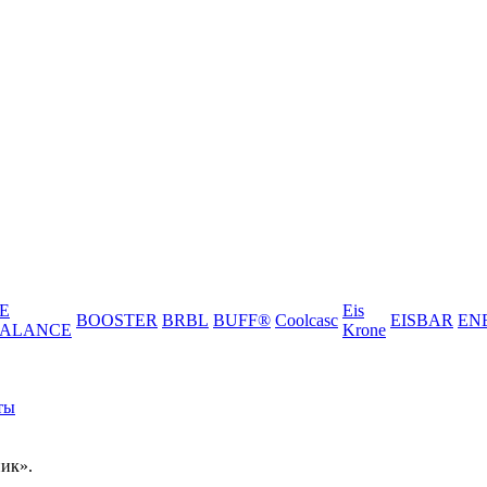
E
Eis
BOOSTER
BRBL
BUFF®
Coolcasc
EISBAR
EN
ALANCE
Krone
ты
ик».