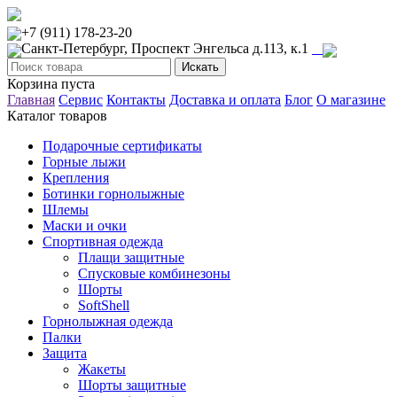
+7 (911) 178-23-20
Санкт-Петербург, Проспект Энгельса д.113, к.1
Корзина пуста
Главная
Сервис
Контакты
Доставка и оплата
Блог
О магазине
Каталог товаров
Подарочные сертификаты
Горные лыжи
Крепления
Ботинки горнолыжные
Шлемы
Маски и очки
Спортивная одежда
Плащи защитные
Спусковые комбинезоны
Шорты
SoftShell
Горнолыжная одежда
Палки
Защита
Жакеты
Шорты защитные