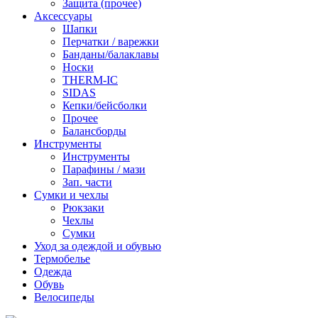
Защита (прочее)
Аксессуары
Шапки
Перчатки / варежки
Банданы/балаклавы
Носки
THERM-IC
SIDAS
Кепки/бейсболки
Прочее
Балансборды
Инструменты
Инструменты
Парафины / мази
Зап. части
Сумки и чехлы
Рюкзаки
Чехлы
Сумки
Уход за одеждой и обувью
Термобелье
Одежда
Обувь
Велосипеды