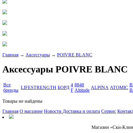
Главная
→
Аксессуары
→
POIVRE BLANC
Аксессуары POIVRE BLANC
Все
4
8848
B
LIFESTRENGTH
БОРД
ALPINA
ATOMIC
бренды
F
Altitude
B
Товары не найдены
Главная
О магазине
Новости
Доставка и оплата
Сервис
Контак
Магазин «Ски-Клин