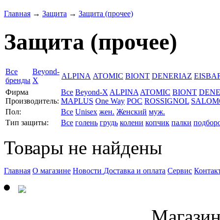
Главная
→
Защита
→
Защита (прочее)
Защита (прочее)
Все
Beyond-
ALPINA
ATOMIC
BIONT
DENERIAZ
EISBA
бренды
X
Фирма
Все
Beyond-X
ALPINA
ATOMIC
BIONT
DENE
Производитель:
MAPLUS
One Way
POC
ROSSIGNOL
SALOM
Пол:
Все
Unisex
жен.
Женский
муж.
Тип защиты:
Все
голень
грудь
колени
копчик
палки
подбор
Товары не найдены
Главная
О магазине
Новости
Доставка и оплата
Сервис
Контак
Магазин