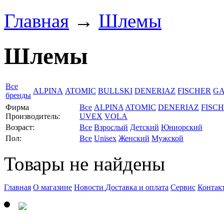
Главная
→
Шлемы
Шлемы
Все
ALPINA
ATOMIC
BULLSKI
DENERIAZ
FISCHER
GA
бренды
Фирма
Все
ALPINA
ATOMIC
DENERIAZ
FISC
Производитель:
UVEX
VOLA
Возраст:
Все
Взрослый
Детский
Юниорский
Пол:
Все
Unisex
Женский
Мужской
Товары не найдены
Главная
О магазине
Новости
Доставка и оплата
Сервис
Контак