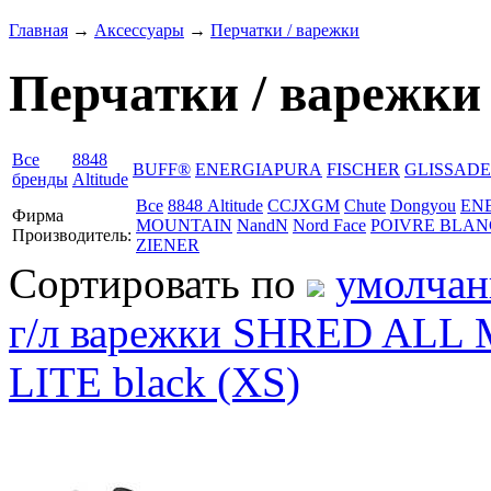
Главная
→
Аксессуары
→
Перчатки / варежки
Перчатки / варежки
Все
8848
BUFF®
ENERGIAPURA
FISCHER
GLISSADE
бренды
Altitude
Все
8848 Altitude
CCJXGM
Chute
Dongyou
EN
Фирма
MOUNTAIN
NandN
Nord Face
POIVRE BLAN
Производитель:
ZIENER
Сортировать по
умолча
г/л варежки SHRED AL
LITE black (XS)