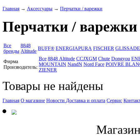
Главная
→
Аксессуары
→
Перчатки / варежки
Перчатки / варежки
Все
8848
BUFF®
ENERGIAPURA
FISCHER
GLISSADE
бренды
Altitude
Все
8848 Altitude
CCJXGM
Chute
Dongyou
EN
Фирма
MOUNTAIN
NandN
Nord Face
POIVRE BLAN
Производитель:
ZIENER
Товары не найдены
Главная
О магазине
Новости
Доставка и оплата
Сервис
Контак
Магазин