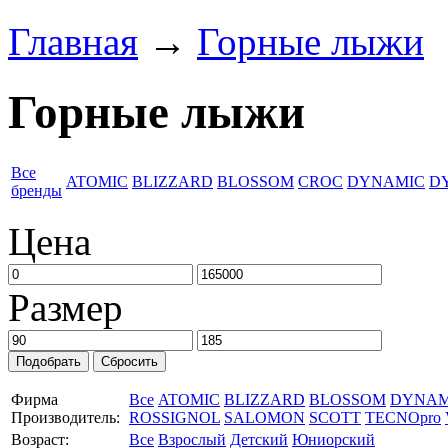
Главная
→
Горные лыжи
Горные лыжи
Все
ATOMIC
BLIZZARD
BLOSSOM
CROC
DYNAMIC
D
бренды
Цена
Размер
Фирма
Все
ATOMIC
BLIZZARD
BLOSSOM
DYNAM
Производитель:
ROSSIGNOL
SALOMON
SCOTT
TECNOpro
Возраст:
Все
Взрослый
Детский
Юниорский