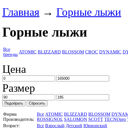
Главная
→
Горные лыжи
Горные лыжи
Все
ATOMIC
BLIZZARD
BLOSSOM
CROC
DYNAMIC
D
бренды
Цена
Размер
Фирма
Все
ATOMIC
BLIZZARD
BLOSSOM
DYNAM
Производитель:
ROSSIGNOL
SALOMON
SCOTT
TECNOpro
Возраст:
Все
Взрослый
Детский
Юниорский