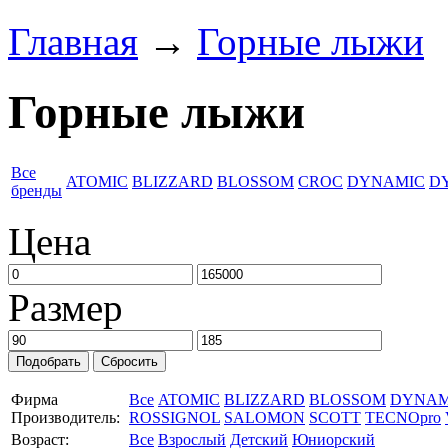
Главная
→
Горные лыжи
Горные лыжи
Все
ATOMIC
BLIZZARD
BLOSSOM
CROC
DYNAMIC
D
бренды
Цена
Размер
Фирма
Все
ATOMIC
BLIZZARD
BLOSSOM
DYNAM
Производитель:
ROSSIGNOL
SALOMON
SCOTT
TECNOpro
Возраст:
Все
Взрослый
Детский
Юниорский