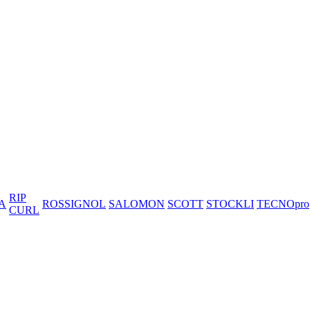
RIP
A
ROSSIGNOL
SALOMON
SCOTT
STOCKLI
TECNOpro
CURL