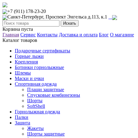
+7 (911) 178-23-20
Санкт-Петербург, Проспект Энгельса д.113, к.1
Корзина пуста
Главная
Сервис
Контакты
Доставка и оплата
Блог
О магазине
Каталог товаров
Подарочные сертификаты
Горные лыжи
Крепления
Ботинки горнолыжные
Шлемы
Маски и очки
Спортивная одежда
Плащи защитные
Спусковые комбинезоны
Шорты
SoftShell
Горнолыжная одежда
Палки
Защита
Жакеты
Шорты защитные