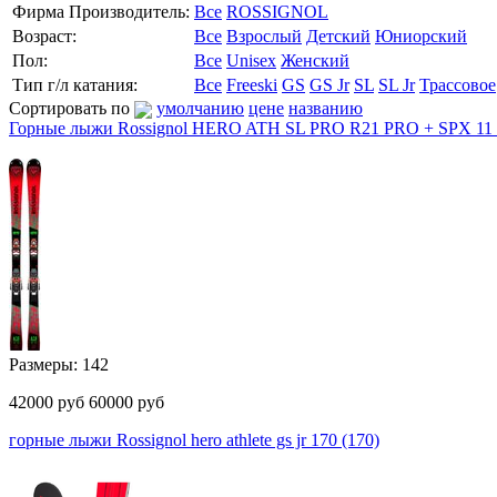
Фирма Производитель:
Все
ROSSIGNOL
Возраст:
Все
Взрослый
Детский
Юниорский
Пол:
Все
Unisex
Женский
Тип г/л катания:
Все
Freeski
GS
GS Jr
SL
SL Jr
Трассовое
Сортировать по
умолчанию
цене
названию
Горные лыжи Rossignol HERO ATH SL PRO R21 PRO + SPX 11 
Размеры: 142
42000
руб
60000 руб
горные лыжи Rossignol hero athlete gs jr 170 (170)