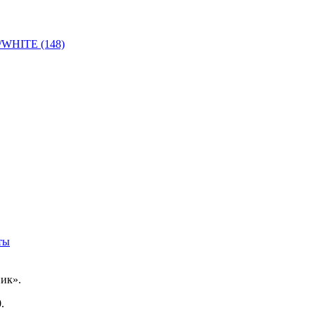
WHITE (148)
ты
ик».
.