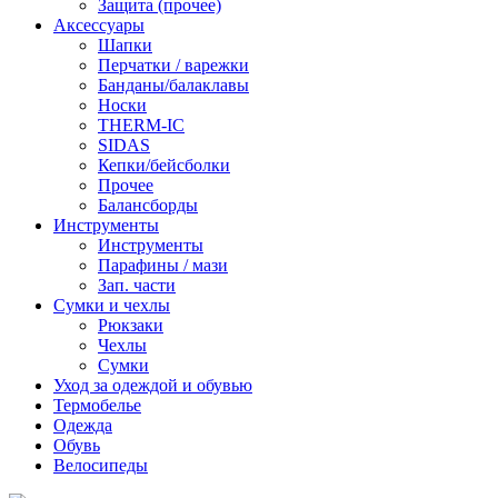
Защита (прочее)
Аксессуары
Шапки
Перчатки / варежки
Банданы/балаклавы
Носки
THERM-IC
SIDAS
Кепки/бейсболки
Прочее
Балансборды
Инструменты
Инструменты
Парафины / мази
Зап. части
Сумки и чехлы
Рюкзаки
Чехлы
Сумки
Уход за одеждой и обувью
Термобелье
Одежда
Обувь
Велосипеды